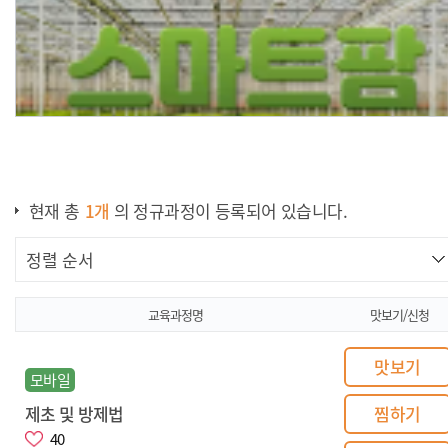
현재 총
1
개
의 정규과정이 등록되어 있습니다.
교육과정명
맛보기/신청
맛보기
스마트팜 구축전문가 교육과정 - 스마트팜
모바일
설계
제초 및 방제법
찜하기
40