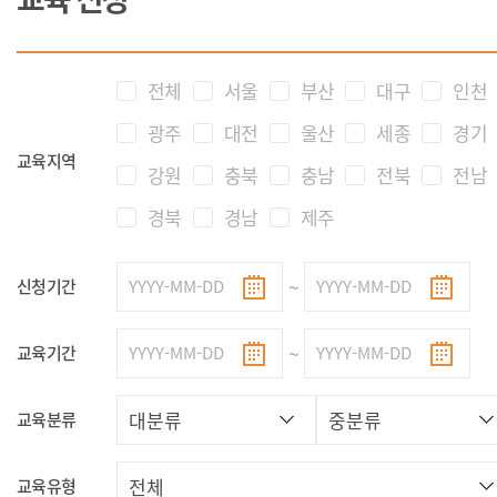
전체
서울
부산
대구
인천
광주
대전
울산
세종
경기
교육지역
강원
충북
충남
전북
전남
경북
경남
제주
~
신청기간
~
교육기간
교육분류
교육유형