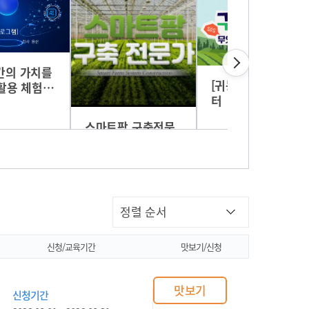
 가치를
[귀농귀촌] 귀농닥
 체험/
터
램)
스마트팜 구축전문
가 교육과정 - 스마
트팜 설계
신청/교육기간
맛보기/신청
맛보기
신청기간