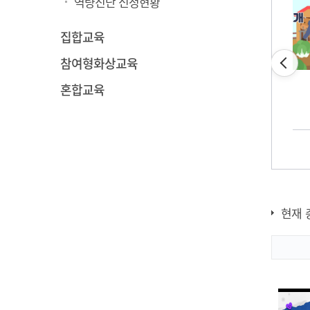
역량진단 신청현황
집합교육
참여형화상교육
스마트팜과 AI 와의
만남
혼합교육
[귀농귀촌]실전! 저
비용 친환경 농업
현재 