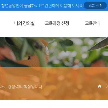
청년농업인이 궁금하세요? 간편하게 이용해 보세요!
바로가기
나의 강의실
교육과정 신청
교육안내
학습현황
통합교육과정 검색
농정원 교육사업
찜한 과정
동영상 교육
농업교육정보
신청중인 과정
정규학습
농업교육소식
학습중인 과정
상시학습
학습종료과정
교육홍보 및 자료
한토막강의
현장실습교육장(WPL)
학습환경 점검
성장농 역량향상 프로그램
농작업 안전정보
 바로 경쟁력의 핵심입니다
문의내역
교육 소개
스마트농업 기술역량 교
교육 신청
개인정보관리
교육 신청 현황
의무교육대상및지원정
회원탈퇴
역량진단 신청
역량진단 신청현황