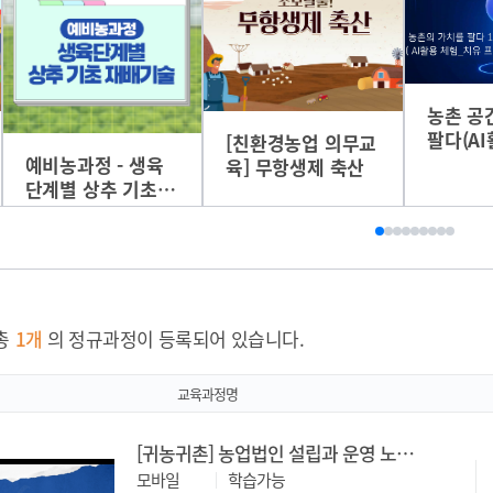
농촌 공간의
팔다(AI활용
[친환경농업 의무교
치유프로그
예비농과정 - 생육
육] 무항생제 축산
단계별 상추 기초
재배기술
총
1
개
의 정규과정이 등록되어 있습니다.
교육과정명
[귀농귀촌] 농업법인 설립과 운영 노하우, 완전 정복 클래스
모바일
학습가능