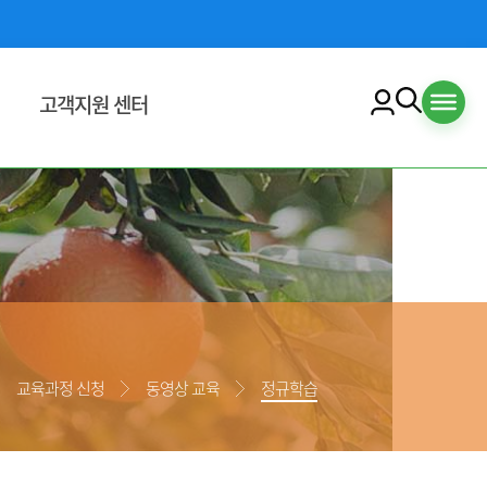
고객지원 센터
교육수강안내
수강신청안내
교육수강안내
수료증 출력 안내
공지사항
자료실
교육과정 신청
동영상 교육
정규학습
입찰/공모
육맵
이용안내
책
자주하는 질문
문의하기