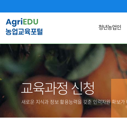
청년농업인
영농기술ㆍ농업경영 교육
국민내일 배움 훈련과정
창업 단계별 교육
인문ㆍ문화ㆍ외국어 교육
교육과정 신청
용접ㆍ기계ㆍ기술ㆍ공학 교육
식품 및 유통 교육
새로운 지식과 정보 활용능력을 갖춘 인력자원 확보가