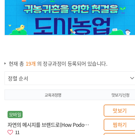
현재 총
19
개
의 정규과정이 등록되어 있습니다.
촌을 위한 첫 걸음,
농산물우수관리(
교육
교육과정명
맛보기/신청
맛보기
모바일
자연의 메시지를 브랜드로(How Podowa Works)
찜하기
11