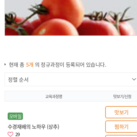
현재 총
5
개
의 정규과정이 등록되어 있습니다.
지속성장을 위한 농장경영
설계
교육과정명
맛보기/신청
맛보기
모바일
수경재배의 노하우 (상추)
찜하기
29