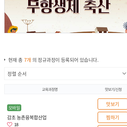
현재 총
7
개
의 정규과정이 등록되어 있습니다.
[친환경농업 의무교육] 무항생제
축산
교육과정명
맛보기/신청
맛보기
모바일
감초 농촌융복합산업
찜하기
18