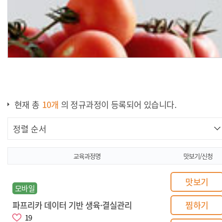
현재 총
10
개
의 정규과정이 등록되어 있습니다.
농업인 디지털 역량 기초
교육과정명
맛보기/신청
교육
맛보기
모바일
파프리카 데이터 기반 생육·결실관리
찜하기
19