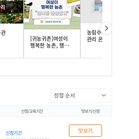
농림수산정책자금
물관
[귀농귀촌]여성이
관리 온라인교육 2
행복한 농촌, 행복
(임업)
한 인생설계
신청/교육기간
맛보기/신청
맛보기
신청기간