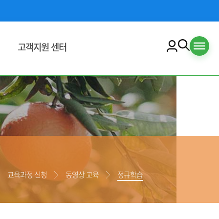
고객지원 센터
교육수강안내
수강신청안내
교육수강안내
수료증 출력 안내
공지사항
자료실
교육과정 신청
동영상 교육
정규학습
입찰/공모
육맵
이용안내
책
자주하는 질문
문의하기