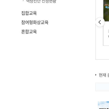
역량진단 신청현황
집합교육
참여형화상교육
농업세무 파헤치기
2
혼합교육
산림병해충 예찰·
방제 전문기술교육
현재 