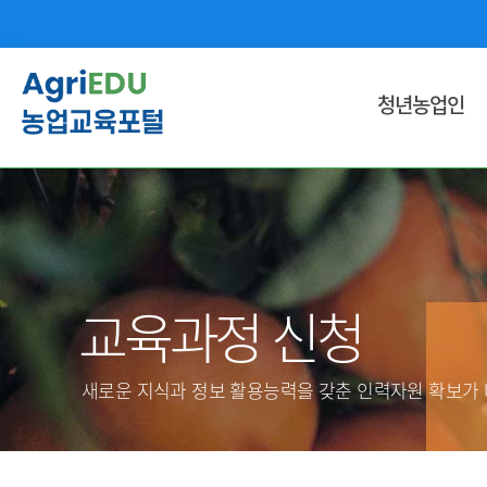
청년농업인
영농기술ㆍ농업경영 교육
국민내일 배움 훈련과정
창업 단계별 교육
인문ㆍ문화ㆍ외국어 교육
교육과정 신청
용접ㆍ기계ㆍ기술ㆍ공학 교육
식품 및 유통 교육
새로운 지식과 정보 활용능력을 갖춘 인력자원 확보가