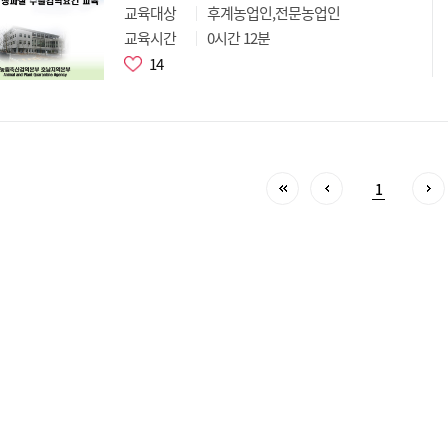
교육대상
후계농업인,전문농업인
교육시간
0시간 12분
14
1