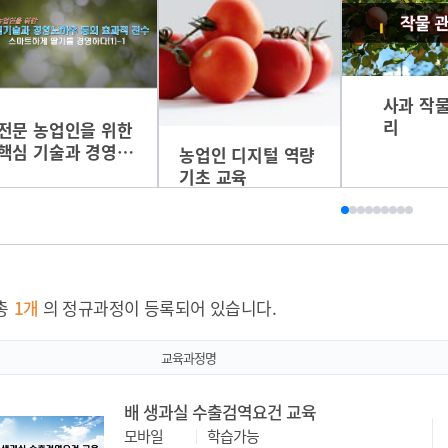
사과 작
리
전문 농업인을 위한
핵심 기술과 경영
농업인 디지털 역량
노하우 등의 효과적
기초 교육
전수
총
1
개
의 정규과정이 등록되어 있습니다.
교육과정명
배 생과실 수출검역요건 교육
모바일
학습가능