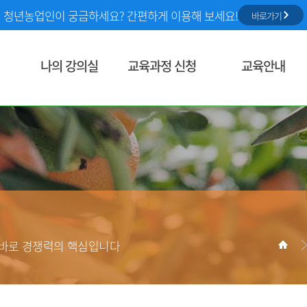
청년농업인이 궁금하세요? 간편하게 이용해 보세요!
바로가기
나의 강의실
교육과정 신청
교육안내
학습현황
통합교육과정 검색
농정원 교육사업
찜한 과정
동영상 교육
농업교육정보
신청중인 과정
정규학습
농업교육소식
학습중인 과정
상시학습
학습종료과정
교육홍보 및 자료
한토막강의
현장실습교육장(WPL)
학습환경 점검
성장농 역량향상 프로그램
농작업 안전정보
 바로 경쟁력의 핵심입니다
문의내역
교육 소개
스마트농업 기술역량 교
교육 신청
개인정보관리
교육 신청 현황
의무교육대상및지원정
회원탈퇴
역량진단 신청
역량진단 신청현황