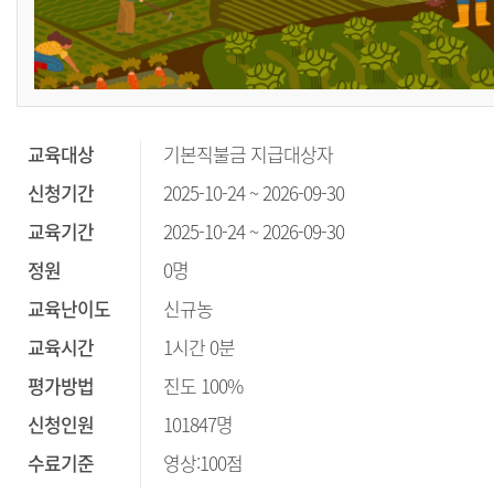
교육대상
기본직불금 지급대상자
신청기간
2025-10-24 ~ 2026-09-30
교육기간
2025-10-24 ~ 2026-09-30
정원
0명
교육난이도
신규농
교육시간
1시간 0분
평가방법
진도 100%
신청인원
101847명
수료기준
영상:100점